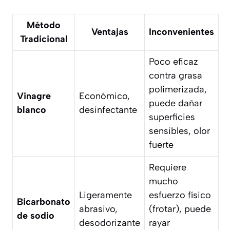
Método
Ventajas
Inconvenientes
Tradicional
Poco eficaz
contra grasa
polimerizada,
Vinagre
Económico,
puede dañar
blanco
desinfectante
superficies
sensibles, olor
fuerte
Requiere
mucho
Ligeramente
esfuerzo físico
Bicarbonato
abrasivo,
(frotar), puede
de sodio
desodorizante
rayar