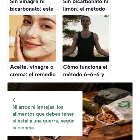
Sin vinagre ni
Sin bicarbonato ni
bicarbonato: este
limón: el método
ingrediente de
mágico para
cocina desatasca
eliminar el olor a
las tuberías en
orina en el baño
segundos
Aceite, vinagre o
Cómo funciona el
crema: el remedio
método 6-6-6 y
casero para
por qué es
rejuvenecer la piel
esencial para
sin gastar dinero
mejorar el
bienestar físico y
Ni arroz ni lentejas: los
mental
alimentos que debes tener
si estalla una guerra, según
la ciencia