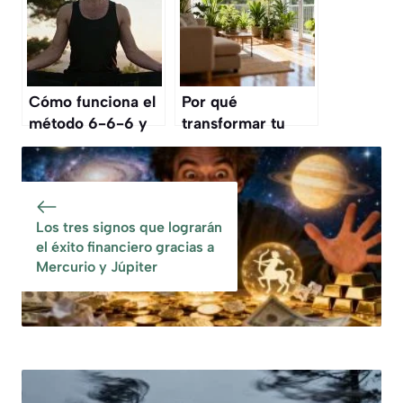
psicología
según los expertos
?
Cómo funciona el
Por qué
método 6-6-6 y
transformar tu
por qué es
hogar con la
esencial para
jardinería fomenta
mejorar el
el bienestar:
bienestar físico y
claves para
Los tres signos que lograrán
mental
adoptar este
el éxito financiero gracias a
hábito
Mercurio y Júpiter